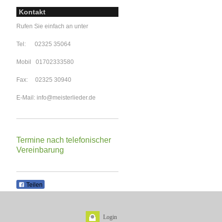
Kontakt
Rufen Sie einfach an unter
Tel: 02325 35064
Mobil 01702333580
Fax: 02325 30940
E-Mail: info@meisterlieder.de
Termine nach telefonischer
Vereinbarung
Teilen
Login